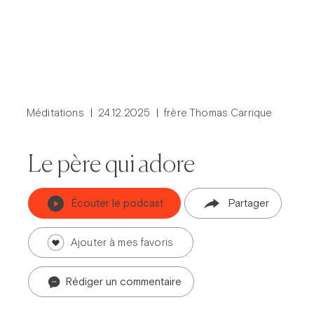
Méditations
24.12.2025
frère Thomas Carrique
Le père qui adore
Écouter le podcast
Partager
Ajouter à mes favoris
Prier dans la ville
Carême dans la ville
ThéoDom
Théobule
Rédiger un commentaire