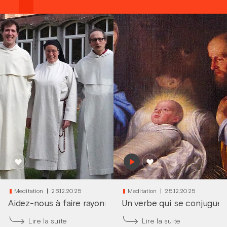
Meditation
26.12.2025
Meditation
25.12.2025
Aidez-nous à faire rayonner la lumière de Noël !
Un verbe qui se conjugue 
|
frère
Lire la suite
Lire la suite