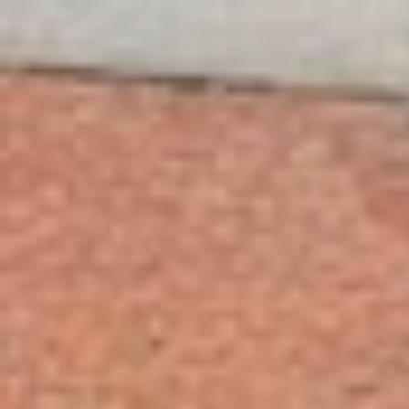
Prier dans la ville
Carême dans la ville
ThéoDom
Théobule