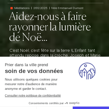
Méditations
26.12.2025
frère Emmanuel Dumont
Aidez-nous à faire
rayonner la lumière
de Noë...
C’est Noël, c’est fête sur la terre !L’Enfant tant
attendu repose dans la crèche. Joseph et Marie,
p...
Prier dans la ville prend
soin de vos données
Lire la suite
Nous utilisons quelques cookies pour
mesurer notre d'audience de manière
anonyme et garder le contact.
Consulter notre politique de confidentialité
Consentements certifiés par