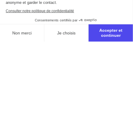
anonyme et garder le contact.
Consulter notre politique de confidentialité
Consentements certifiés par
Accepter et
Non merci
Je choisis
continuer
Axeptio consent
Plateforme de Gestion du Consentement : Personnalisez vo
Notre plateforme vous permet d'adapter et de gérer vos para
Inscription à la retraite