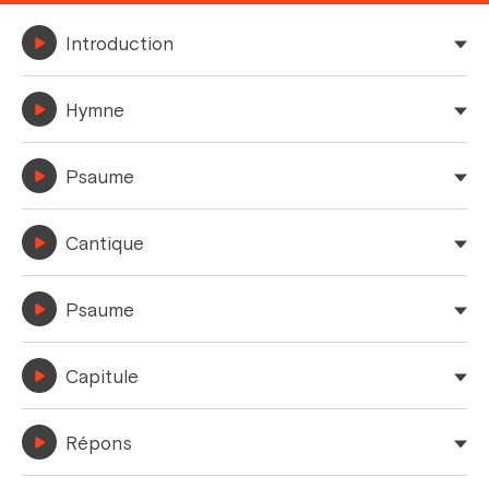
Introduction
Hymne
Psaume
Cantique
Psaume
Capitule
Répons