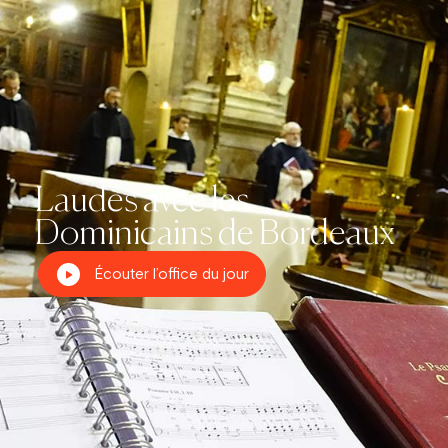
Laudes avec les
Dominicains de Bordeaux
Écouter l’office du jour
Prier dans la ville
Carême dans la ville
ThéoDom
Théobule