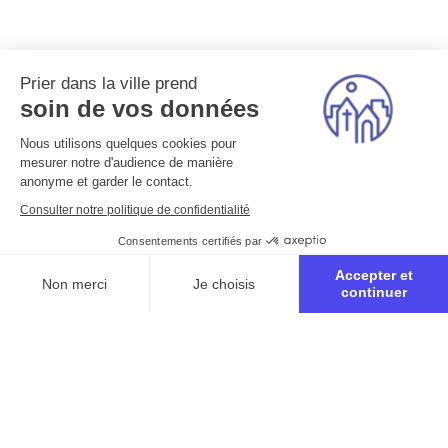
Prier dans la ville prend
soin de vos données
Nous utilisons quelques cookies pour
mesurer notre d'audience de manière
anonyme et garder le contact.
Consulter notre politique de confidentialité
Consentements certifiés par
Accepter et
Non merci
Je choisis
continuer
Axeptio consent
Plateforme de Gestion du Consentement : Personnalisez vo
Notre plateforme vous permet d'adapter et de gérer vos para
Inscription à la retraite