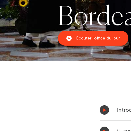
Borde
Écouter l’office du jour
Intro