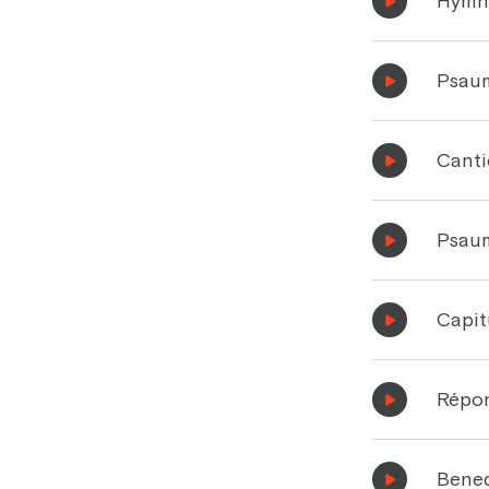
Hymn
Psau
Cant
Psau
Capit
Répo
Bened