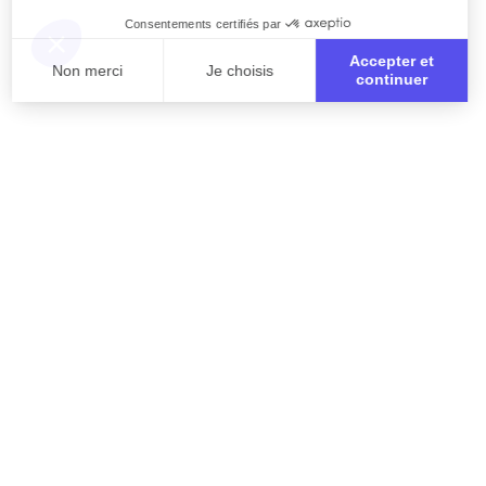
Consentements certifiés par
Accepter et
Non merci
Je choisis
continuer
Axeptio consent
Plateforme de Gestion du Consentement : Personnali
Notre plateforme vous permet d'adapter et de gérer vo
Inscription à la retraite