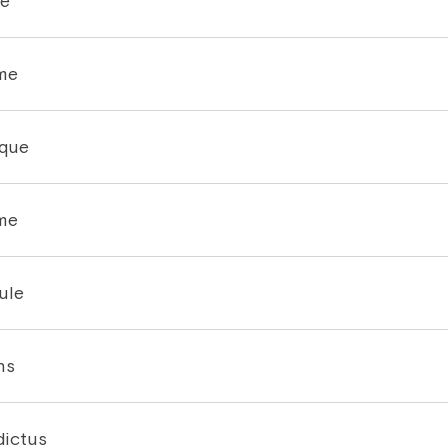
e
me
ique
me
ule
ns
ictus