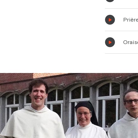
Prièr
Orais