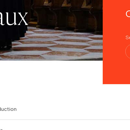
aux
Sé
duction