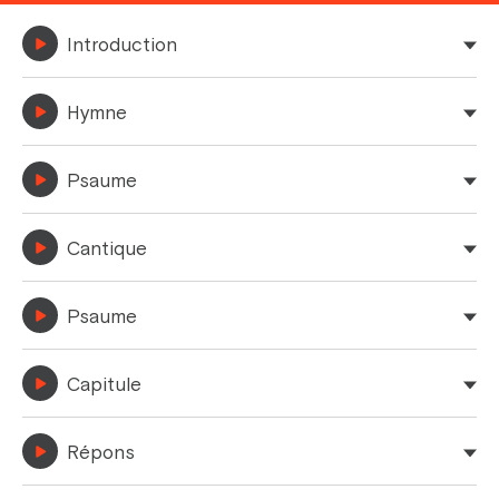
Introduction
Hymne
Psaume
Cantique
Psaume
Capitule
Répons