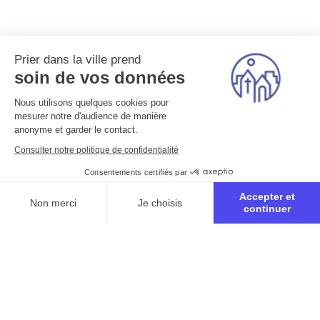
Prier dans la ville prend
soin de vos données
Nous utilisons quelques cookies pour
mesurer notre d'audience de manière
anonyme et garder le contact.
Consulter notre politique de confidentialité
Consentements certifiés par
Accepter et
Non merci
Je choisis
continuer
Axeptio consent
Plateforme de Gestion du Consentement : Personnalisez vo
Notre plateforme vous permet d'adapter et de gérer vos para
Inscription à la retraite