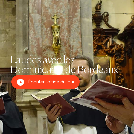
Laudes avec les
Dominicains de Bordeaux
Écouter l’office du jour
Prier dans la ville
Carême dans la ville
ThéoDom
Théobule