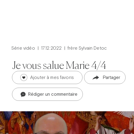
Série vidéo
17.12.2022
frère Sylvain Detoc
Je vous salue Marie 4/4
Ajouter à mes favoris
Partager
Rédiger un commentaire
Prier dans la ville
Carême dans la ville
ThéoDom
Théobule