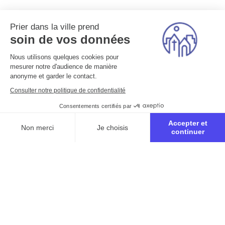
Prier dans la ville prend
soin de vos données
Nous utilisons quelques cookies pour
mesurer notre d'audience de manière
anonyme et garder le contact.
Consulter notre politique de confidentialité
Consentements certifiés par
Accepter et
Non merci
Je choisis
continuer
Axeptio consent
Plateforme de Gestion du Consentement : Personnalisez vo
Notre plateforme vous permet d'adapter et de gérer vos para
Inscription à la retraite