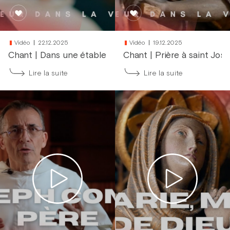
Vidéo
22.12.2025
Vidéo
19.12.2025
Chant
|
Dans une étable obscure
Chant
|
Prière à saint Jos
Lire la suite
Lire la suite